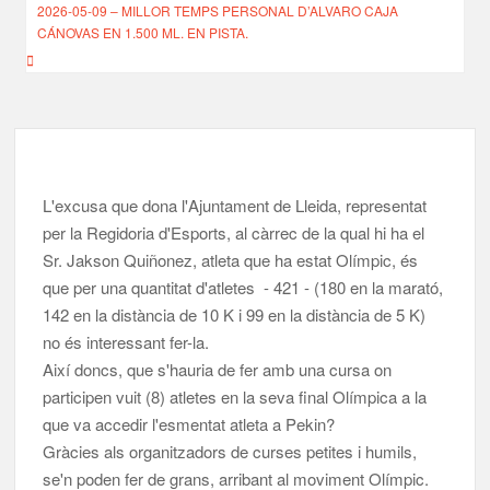
d'entrades
2026-05-09 – MILLOR TEMPS PERSONAL D’ALVARO CAJA
CÁNOVAS EN 1.500 ML. EN PISTA.
L'excusa que dona l'Ajuntament de Lleida, representat
per la Regidoria d'Esports, al càrrec de la qual hi ha el
Sr. Jakson Quiñonez, atleta que ha estat Olímpic, és
que per una quantitat d'atletes - 421 - (180 en la marató,
142 en la distància de 10 K i 99 en la distància de 5 K)
no és interessant fer-la.
Així doncs, que s'hauria de fer amb una cursa on
participen vuit (8) atletes en la seva final Olímpica a la
que va accedir l'esmentat atleta a Pekin?
Gràcies als organitzadors de curses petites i humils,
se'n poden fer de grans, arribant al moviment Olímpic.