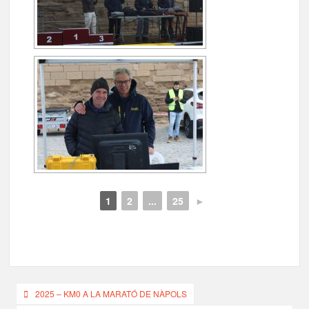
1
2
...
25
►
Navegació
2025 – KM0 A LA MARATÓ DE NÀPOLS