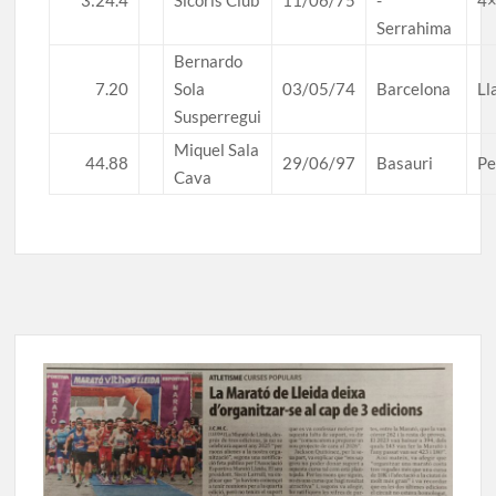
3:24.4
Sicoris Club
11/06/75
-
4
Serrahima
Bernardo
7.20
Sola
03/05/74
Barcelona
Ll
Susperregui
Miquel Sala
44.88
29/06/97
Basauri
Pe
Cava