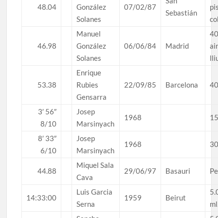
San
48.04
González
07/02/87
pi
Sebastián
Solanes
co
Manuel
40
46.98
González
06/06/84
Madrid
ai
Solanes
ll
Enrique
53.38
Rubies
22/09/85
Barcelona
40
Gensarra
3′ 56″
Josep
1968
15
8/10
Marsinyach
8′ 33″
Josep
1968
30
6/10
Marsinyach
Miquel Sala
44.88
29/06/97
Basauri
Pe
Cava
Luis Garcia
5.
14:33:00
1959
Beirut
Serna
ml