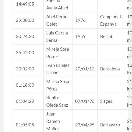
Sancho
5.
14:49:05
Ayala Abad
ml
Abel Perau
Campionat
10
29:38:00
1976
Gelet
Espanya
ml
Luis Garcia
10
30:24:20
1959
Beirut
Serna
ml
Mireia Sosa
10
35:42:00
Pérez
ml
Ivan Espilez
10
30:32:00
20/01/13
Barcelona
Urbón
Ru
Mireia Sosa
21
01:18:00
Pérez
k
Benito
21
01:04:29
07/01/96
Sitges
Ojeda Sanz
k
Juan
Ramon
21
01:05:05
23/04/95
Barbastro
Muñoz
k