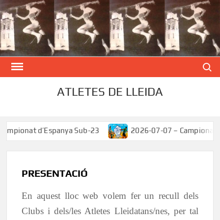
Skip
to
content
Search
ATLETES DE LLEIDA
onat d’Espanya Sub-23
2026-07-07 – Campionat d’Esp
PRESENTACIÓ
En aquest lloc web volem fer un recull dels
Clubs i dels/les Atletes Lleidatans/nes, per tal