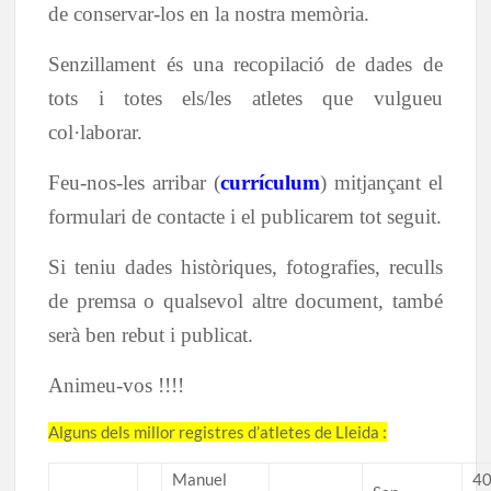
de conservar-los en la nostra memòria.
Senzillament és una recopilació de dades de
tots i totes els/les atletes que vulgueu
col·laborar.
Feu-nos-les arribar (
currículum
) mitjançant el
formulari de contacte i el publicarem tot seguit.
Si teniu dades històriques, fotografies, reculls
de premsa o qualsevol altre document, també
serà ben rebut i publicat.
Animeu-vos !!!!
Alguns dels millor registres d’atletes de Lleida :
Manuel
40