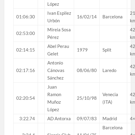
López
Ivan Espilez
21
01:06:30
16/02/14
Barcelona
Urbón
k
Mireia Sosa
42
02:53:00
Pérez
k
Abel Perau
42
02:14:15
1979
Split
Gelet
k
Antonio
42
02:17:16
Cánovas
08/06/80
Laredo
k
Sánchez
Juan
Ramon
Venecia
42
02:20:54
25/10/98
Muñoz
(ITA)
k
López
3:22.74
AD Antorxa
09/07/83
Madrid
4
Barcelona