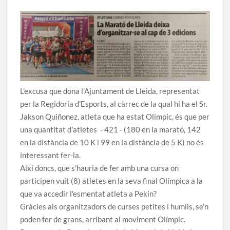
L'excusa que dona l'Ajuntament de Lleida, representat
per la Regidoria d'Esports, al càrrec de la qual hi ha el Sr.
Jakson Quiñonez, atleta que ha estat Olímpic, és que per
una quantitat d'atletes - 421 - (180 en la marató, 142
en la distància de 10 K i 99 en la distància de 5 K) no és
interessant fer-la.
Així doncs, que s'hauria de fer amb una cursa on
participen vuit (8) atletes en la seva final Olímpica a la
que va accedir l'esmentat atleta a Pekin?
Gràcies als organitzadors de curses petites i humils, se'n
poden fer de grans, arribant al moviment Olímpic.