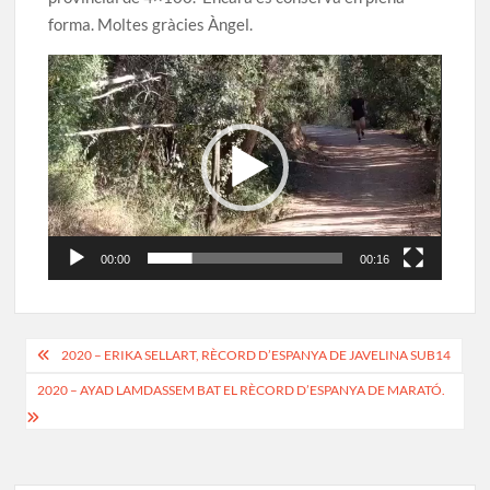
forma. Moltes gràcies Àngel.
Reproductor
de
vídeo
00:00
00:16
Navegació
2020 – ERIKA SELLART, RÈCORD D’ESPANYA DE JAVELINA SUB14
d'entrades
2020 – AYAD LAMDASSEM BAT EL RÈCORD D’ESPANYA DE MARATÓ.