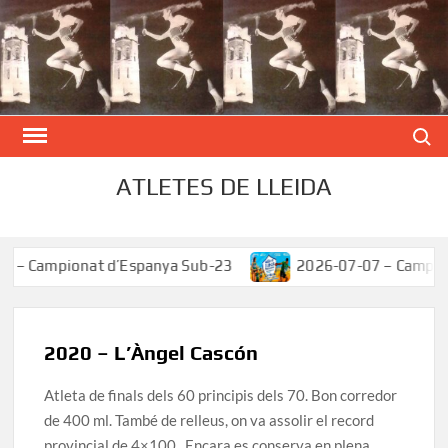
Skip
to
content
Search
ATLETES DE LLEIDA
Campionat d’Espanya Sub-23
2026-07-07 – Campionat 
2020 – L’Àngel Cascón
Atleta de finals dels 60 principis dels 70. Bon corredor
de 400 ml. També de relleus, on va assolir el record
provincial de 4×100. Encara es conserva en plena