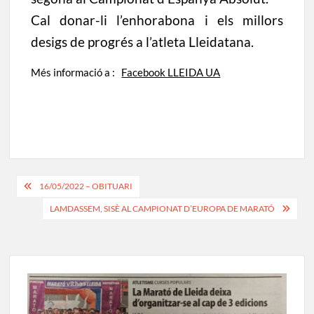
Cal donar-li l’enhorabona i els millors
desigs de progrés a l’atleta Lleidatana.
Més informació a :
Facebook LLEIDA UA
Navegació
16/05/2022 – OBITUARI
d'entrades
LAMDASSEM, SISÈ AL CAMPIONAT D’EUROPA DE MARATÓ