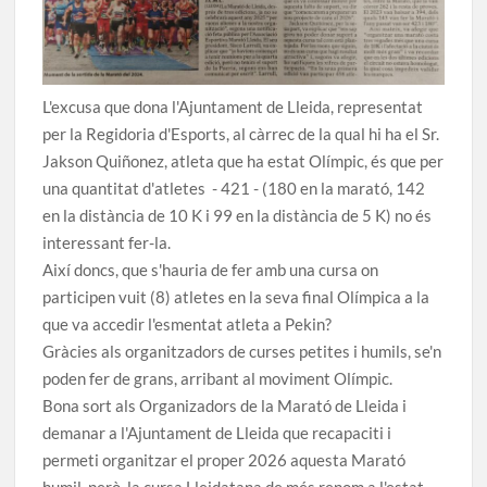
L'excusa que dona l'Ajuntament de Lleida, representat
per la Regidoria d'Esports, al càrrec de la qual hi ha el Sr.
Jakson Quiñonez, atleta que ha estat Olímpic, és que per
una quantitat d'atletes - 421 - (180 en la marató, 142
en la distància de 10 K i 99 en la distància de 5 K) no és
interessant fer-la.
Així doncs, que s'hauria de fer amb una cursa on
participen vuit (8) atletes en la seva final Olímpica a la
que va accedir l'esmentat atleta a Pekin?
Gràcies als organitzadors de curses petites i humils, se'n
poden fer de grans, arribant al moviment Olímpic.
Bona sort als Organizadors de la Marató de Lleida i
demanar a l'Ajuntament de Lleida que recapaciti i
permeti organitzar el proper 2026 aquesta Marató
humil, però, la cursa Lleidatana de més renom a l'estat